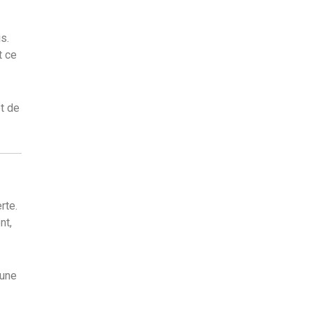
s.
t ce
et de
rte.
nt,
 une