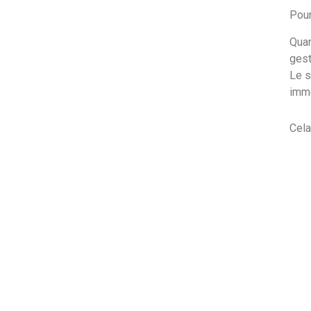
Pour
Quan
gest
Le s
imm
Cela