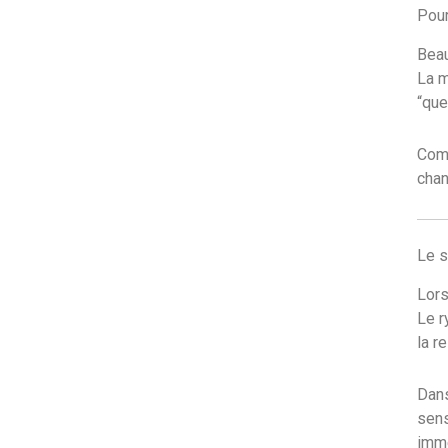
Pour
Beau
La m
“que
Comp
chan
Le s
Lors
Le r
la r
Dans
sens
immé