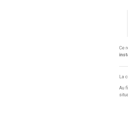
Ce r
inst
La c
Au f
situ