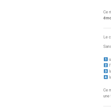
Ce n
émo
Le c
Sans
u
l
l
l
Ce m
une 