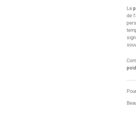
La
p
de l
pers
temp
sign
souv
Com
poi
Pour
Beau