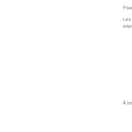
Pour
Les 
intér
À lo