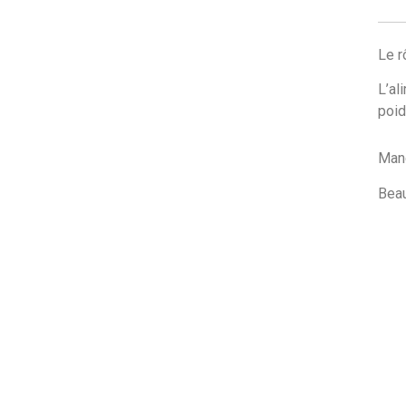
Le r
L’al
poid
Man
Beau