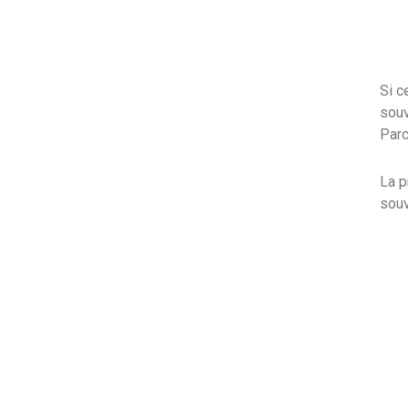
Si c
souv
Parc
La p
souv