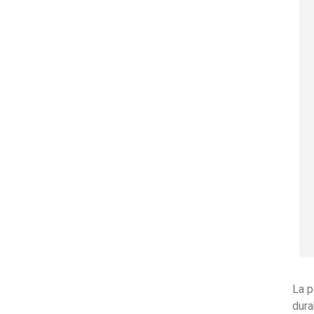
La p
dura