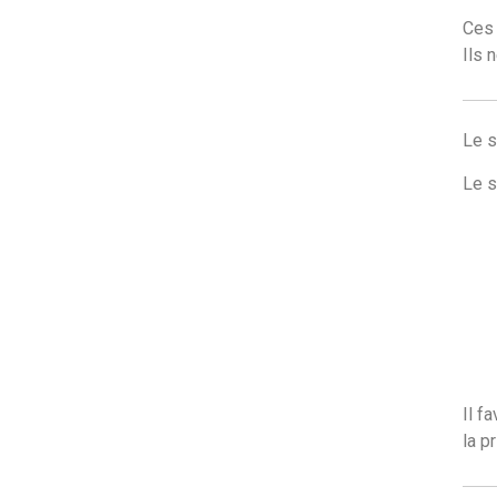
Ces 
Ils 
Le s
Le s
Il f
la p